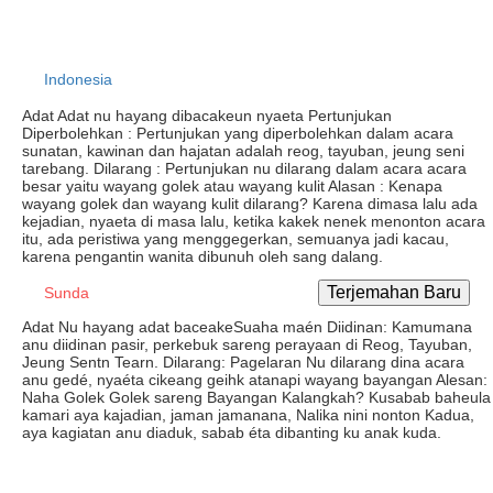
Indonesia
Adat Adat nu hayang dibacakeun nyaeta Pertunjukan
Diperbolehkan : Pertunjukan yang diperbolehkan dalam acara
sunatan, kawinan dan hajatan adalah reog, tayuban, jeung seni
tarebang. Dilarang : Pertunjukan nu dilarang dalam acara acara
besar yaitu wayang golek atau wayang kulit Alasan : Kenapa
wayang golek dan wayang kulit dilarang? Karena dimasa lalu ada
kejadian, nyaeta di masa lalu, ketika kakek nenek menonton acara
itu, ada peristiwa yang menggegerkan, semuanya jadi kacau,
karena pengantin wanita dibunuh oleh sang dalang.
Sunda
Adat Nu hayang adat baceakeSuaha maén Diidinan: Kamumana
anu diidinan pasir, perkebuk sareng perayaan di Reog, Tayuban,
Jeung Sentn Tearn. Dilarang: Pagelaran Nu dilarang dina acara
anu gedé, nyaéta cikeang geihk atanapi wayang bayangan Alesan:
Naha Golek Golek sareng Bayangan Kalangkah? Kusabab baheula
kamari aya kajadian, jaman jamanana, Nalika nini nonton Kadua,
aya kagiatan anu diaduk, sabab éta dibanting ku anak kuda.